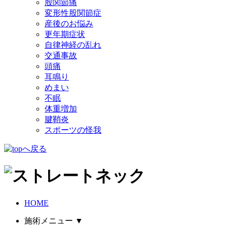
股関節痛
変形性股関節症
産後のお悩み
更年期症状
自律神経の乱れ
交通事故
頭痛
耳鳴り
めまい
不眠
体重増加
腱鞘炎
スポーツの怪我
HOME
施術メニュー
▼