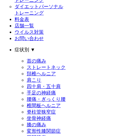
トレーニング
ダイエットパーソナル
トレーニング
料金表
店舗一覧
ウイルス対策
お問い合わせ
症状別
▼
首の痛み
ストレートネック
頚椎ヘルニア
肩こり
四十肩・五十肩
手足の神経痛
腰痛・ぎっくり腰
椎間板ヘルニア
脊柱管狭窄症
坐骨神経痛
膝の痛み
変形性膝関節症