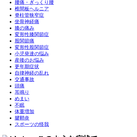
腰痛・ぎっくり腰
椎間板ヘルニア
脊柱管狭窄症
坐骨神経痛
膝の痛み
変形性膝関節症
股関節痛
変形性股関節症
小児発達の悩み
産後のお悩み
更年期症状
自律神経の乱れ
交通事故
頭痛
耳鳴り
めまい
不眠
体重増加
腱鞘炎
スポーツの怪我