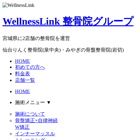
WellnessLink 整骨院グループ
宮城県に2店舗の整骨院を運営
仙台りんく整骨院(泉中央)・みやぎの骨盤整骨院(岩切)
HOME
初めての方へ
料金表
店舗一覧
HOME
施術メニュー
▼
施術について
骨盤矯正×自律神経
W矯正
インナーマッスル