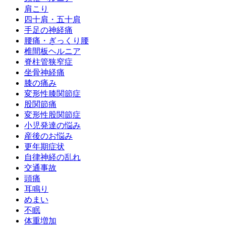
肩こり
四十肩・五十肩
手足の神経痛
腰痛・ぎっくり腰
椎間板ヘルニア
脊柱管狭窄症
坐骨神経痛
膝の痛み
変形性膝関節症
股関節痛
変形性股関節症
小児発達の悩み
産後のお悩み
更年期症状
自律神経の乱れ
交通事故
頭痛
耳鳴り
めまい
不眠
体重増加