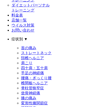
トレーニング
ダイエットパーソナル
トレーニング
料金表
店舗一覧
ウイルス対策
お問い合わせ
症状別
▼
首の痛み
ストレートネック
頚椎ヘルニア
肩こり
四十肩・五十肩
手足の神経痛
腰痛・ぎっくり腰
椎間板ヘルニア
脊柱管狭窄症
坐骨神経痛
膝の痛み
変形性膝関節症