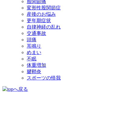
股関節痛
変形性股関節症
産後のお悩み
更年期症状
自律神経の乱れ
交通事故
頭痛
耳鳴り
めまい
不眠
体重増加
腱鞘炎
スポーツの怪我