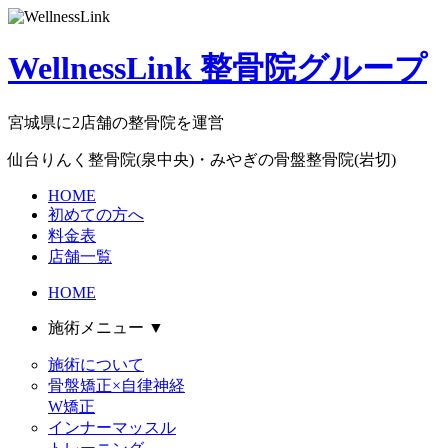
WellnessLink 整骨院グループ
宮城県に2店舗の整骨院を運営
仙台りんく整骨院(泉中央)・みやぎの骨盤整骨院(岩切)
HOME
初めての方へ
料金表
店舗一覧
HOME
施術メニュー
▼
施術について
骨盤矯正×自律神経
W矯正
インナーマッスル