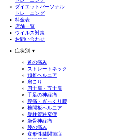
トレーニング
ダイエットパーソナル
トレーニング
料金表
店舗一覧
ウイルス対策
お問い合わせ
症状別
▼
首の痛み
ストレートネック
頚椎ヘルニア
肩こり
四十肩・五十肩
手足の神経痛
腰痛・ぎっくり腰
椎間板ヘルニア
脊柱管狭窄症
坐骨神経痛
膝の痛み
変形性膝関節症