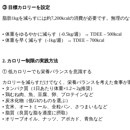
③ 目標カロリーを設定
脂肪1kgを減らすには約7,200kcalの消費が必要です。無理の
• 体重をゆるやかに減らす（-0.5kg/週） → TDEE – 500kcal
• 体重を早く減らす（-1kg/週） → TDEE – 700kcal
2. カロリー制限の実践方法
① 低カロリーでも栄養バランスを意識する
カロリーを減らすだけでなく、栄養バランスを考えた食事が
• タンパク質（1日あたり体重×1.2～2g推奨）
• 鶏むね肉、魚、豆腐、卵、プロテインなど
• 炭水化物（低GIのものを選ぶ）
• 玄米、オートミール、全粒パン、さつまいもなど
• 脂質（良質な脂を適度に摂取）
• オリーブオイル、ナッツ、アボカド、青魚など