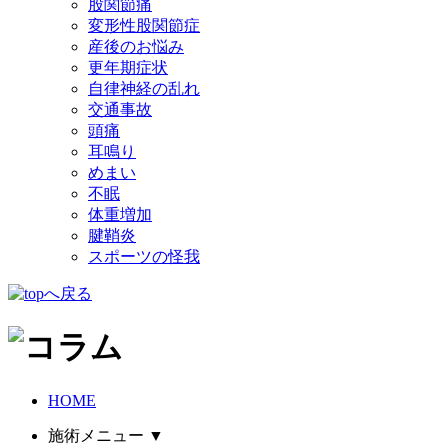
股関節痛
変形性股関節症
産後のお悩み
更年期症状
自律神経の乱れ
交通事故
頭痛
耳鳴り
めまい
不眠
体重増加
腱鞘炎
スポーツの怪我
HOME
施術メニュー
▼