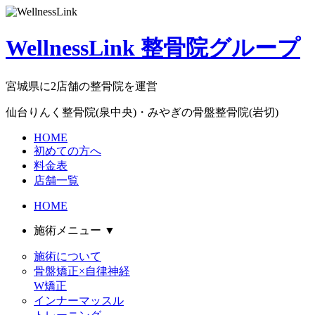
WellnessLink 整骨院グループ
宮城県に2店舗の整骨院を運営
仙台りんく整骨院(泉中央)・みやぎの骨盤整骨院(岩切)
HOME
初めての方へ
料金表
店舗一覧
HOME
施術メニュー
▼
施術について
骨盤矯正×自律神経
W矯正
インナーマッスル