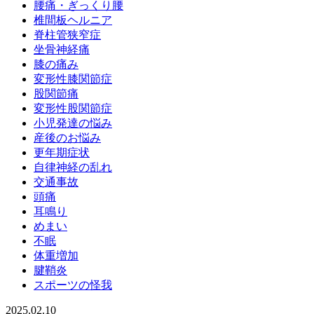
腰痛・ぎっくり腰
椎間板ヘルニア
脊柱管狭窄症
坐骨神経痛
膝の痛み
変形性膝関節症
股関節痛
変形性股関節症
小児発達の悩み
産後のお悩み
更年期症状
自律神経の乱れ
交通事故
頭痛
耳鳴り
めまい
不眠
体重増加
腱鞘炎
スポーツの怪我
2025.02.10